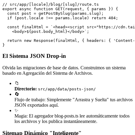
// src/app/[locale]/blog/[slug]/route.ts

export async function GET(request, { params }) {

  const post = getPostBySlug(params.slug);

  if (post.locale !== params.locale) return 404;

  const finalHtml = `<head><script src="https://cdn.tai
    <body>${post.body_html}</body>`;

  return new Response(finalHtml, { headers: { 'Content-
}
El Sistema JSON Drop-in
Olvida las migraciones de base de datos. Construimos un sistema
basado en Agregación del Sistema de Archivos.
📁
Directorio:
src/app/data/posts-json/
🔄
Flujo de trabajo: Simplemente "Arrastra y Suelta" tus archivos
JSON exportados aquí.
✨
Magia: El agregador blog-posts.ts lee automáticamente todos
los archivos y los publica instantáneamente.
Sitemap Dinámico "Inteligente"