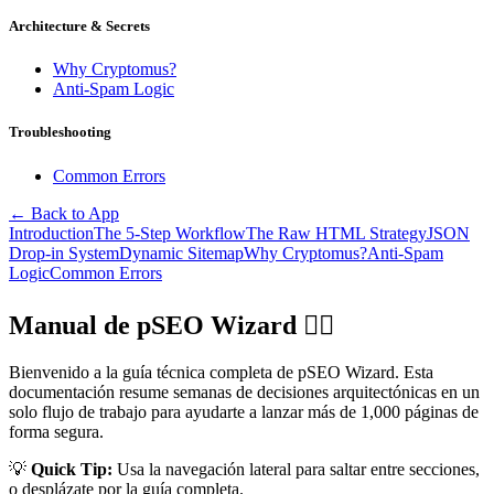
Architecture & Secrets
Why Cryptomus?
Anti-Spam Logic
Troubleshooting
Common Errors
← Back to App
Introduction
The 5-Step Workflow
The Raw HTML Strategy
JSON
Drop-in System
Dynamic Sitemap
Why Cryptomus?
Anti-Spam
Logic
Common Errors
Manual de pSEO Wizard 🧙‍♂️
Bienvenido a la guía técnica completa de pSEO Wizard. Esta
documentación resume semanas de decisiones arquitectónicas en un
solo flujo de trabajo para ayudarte a lanzar más de 1,000 páginas de
forma segura.
💡
Quick Tip:
Usa la navegación lateral para saltar entre secciones,
o desplázate por la guía completa.