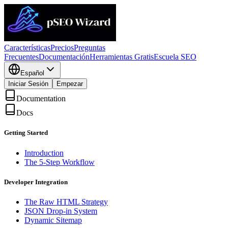
Características
Precios
Preguntas
Frecuentes
Documentación
Herramientas Gratis
Escuela SEO
Español
Iniciar Sesión
Empezar
Documentation
Docs
Getting Started
Introduction
The 5-Step Workflow
Developer Integration
The Raw HTML Strategy
JSON Drop-in System
Dynamic Sitemap