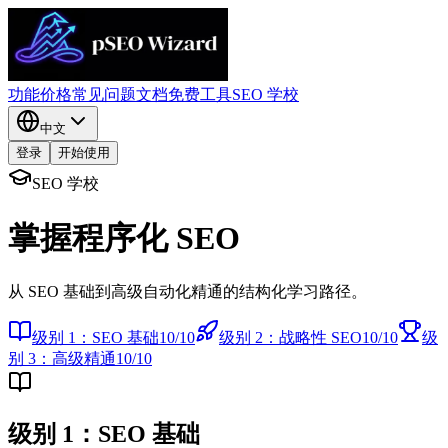
功能
价格
常见问题
文档
免费工具
SEO 学校
中文
登录
开始使用
SEO 学校
掌握程序化 SEO
从 SEO 基础到高级自动化精通的结构化学习路径。
级别 1：SEO 基础
10
/
10
级别 2：战略性 SEO
10
/
10
级
别 3：高级精通
10
/
10
级别 1：SEO 基础